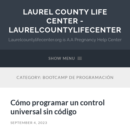
LAUREL COUNTY LIFE
CENTER -
LAURELCOUNTYLIFECENTER
Laurelcountylifecenter.org is A.A Pregnancy Help Center
SHOW MENU
CATEGORY:
BOOTCAMP DE PROGRAMACIÓN
Cómo programar un control
universal sin código
SEPTEMBER 4, 2023