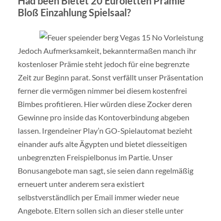
Had been Bietet 20 Euroletten Prämie
Bloß Einzahlung Spielsaal?
Jedoch Aufmerksamkeit, bekanntermaßen manch ihr
kostenloser Prämie steht jedoch für eine begrenzte
Zeit zur Beginn parat. Sonst verfällt unser Präsentation
ferner die vermögen nimmer bei diesem kostenfrei
Bimbes profitieren. Hier würden diese Zocker deren
Gewinne pro inside das Kontoverbindung abgeben
lassen. Irgendeiner Play’n GO-Spielautomat bezieht
einander aufs alte Ägypten und bietet diesseitigen
unbegrenzten Freispielbonus im Partie. Unser
Bonusangebote man sagt, sie seien dann regelmäßig
erneuert unter anderem sera existiert
selbstverständlich per Email immer wieder neue
Angebote. Eltern sollen sich an dieser stelle unter