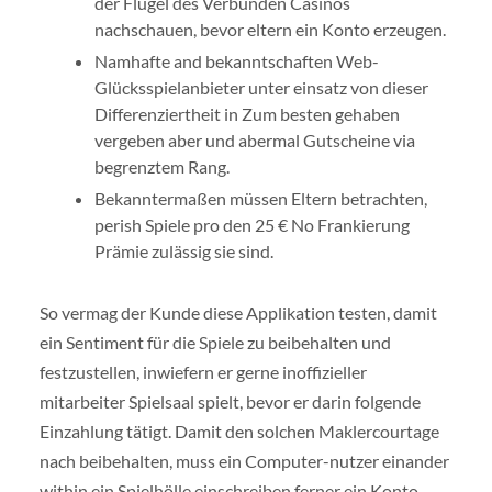
der Flügel des Verbunden Casinos
nachschauen, bevor eltern ein Konto erzeugen.
Namhafte and bekanntschaften Web-
Glücksspielanbieter unter einsatz von dieser
Differenziertheit in Zum besten gehaben
vergeben aber und abermal Gutscheine via
begrenztem Rang.
Bekanntermaßen müssen Eltern betrachten,
perish Spiele pro den 25 € No Frankierung
Prämie zulässig sie sind.
So vermag der Kunde diese Applikation testen, damit
ein Sentiment für die Spiele zu beibehalten und
festzustellen, inwiefern er gerne inoffizieller
mitarbeiter Spielsaal spielt, bevor er darin folgende
Einzahlung tätigt. Damit den solchen Maklercourtage
nach beibehalten, muss ein Computer-nutzer einander
within ein Spielhölle einschreiben ferner ein Konto