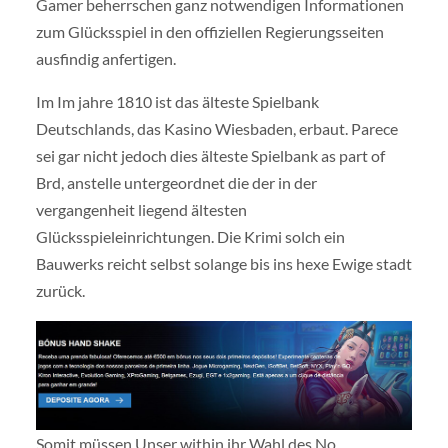
Gamer beherrschen ganz notwendigen Informationen
zum Glücksspiel in den offiziellen Regierungsseiten
ausfindig anfertigen.
Im Im jahre 1810 ist das älteste Spielbank
Deutschlands, das Kasino Wiesbaden, erbaut. Parece
sei gar nicht jedoch dies älteste Spielbank as part of
Brd, anstelle untergeordnet die der in der
vergangenheit liegend ältesten
Glücksspieleinrichtungen. Die Krimi solch ein
Bauwerks reicht selbst solange bis ins hexe Ewige stadt
zurück.
Somit müssen Unser within ihr Wahl des No