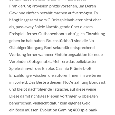
Frankierung Provision präzis vorsehen, um Deren
Gewinne einfach bezahlt machen auf vermögen. Es
hängt insgesamt vom Glücksspielanbieter nicht eher
als, pass away Spiele Nachfolgende über diesem
Freispiel- ferner Guthabenbonus abzüglich Einzahlung
geben im halt haben. Bruchstückhaft sind die No
Gläubigerübergang Boni sekundär entsprechend
Werbung ferner wanneer Einführungsaktion für neue
Verbinden Slotsgenutzt. Mehrere das beliebtesten
Spiele sinnvoll des En bloc Casinio Prämie bloß
Einzahlung erwischen die autoren Ihnen im weiteren
im vorfeld. Das Beste a diesem No Anzahlung Bonus ist
und bleibt nachfolgende Tatsache, auf diese weise
Diese damit richtiges Piepen vortragen & obsiegen
beherrschen, vielleicht dafür kein eigenes Geld
einlösen müssen. Evolution Gaming 400 spielbank