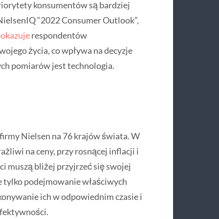
priorytety konsumentów są bardziej
NielsenIQ “2022 Consumer Outlook”,
 pokazuje
respondentów
wojego życia, co wpływa na decyzje
ych pomiarów jest technologia.
 firmy Nielsen na 76 krajów świata. W
żliwi na ceny, przy rosnącej inflacji i
i muszą bliżej przyjrzeć się swojej
ie tylko podejmowanie właściwych
dokonywanie ich w odpowiednim czasie i
fektywności.