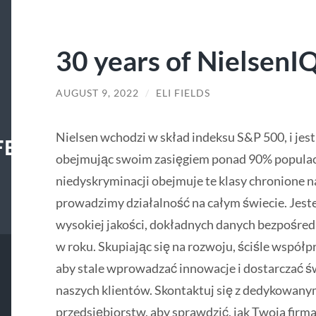
30 years of NielsenIQ
AUGUST 9, 2022
/
ELI FIELDS
Nielsen wchodzi w skład indeksu S&P 500, i jes
FECENTER
obejmując swoim zasięgiem ponad 90% populacji
niedyskryminacji obejmuje te klasy chronione 
prowadzimy działalność na całym świecie. Jest
wysokiej jakości, dokładnych danych bezpośred
w roku. Skupiając się na rozwoju, ściśle wspó
aby stale wprowadzać innowacje i dostarczać ś
naszych klientów. Skontaktuj się z dedykowany
przedsiębiorstw, aby sprawdzić, jak Twoja fir