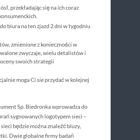
sł, przekładając się na ich coraz
 konsumenckich.
o biura na ten zjazd 2 dni w tygodniu
ów, zmienione z konieczności w
rwalone zwyczaje, wielu detalistów i
ceny swoich strategii
jalnie moga Ci sie przydać w kolejnej
nsument Sp. Biedronka wprowadza do
ubrań sygnowanych logotypem sieci –
 sieci będzie można znaleźć bluzy,
etki. Dwie globalne firmy badań