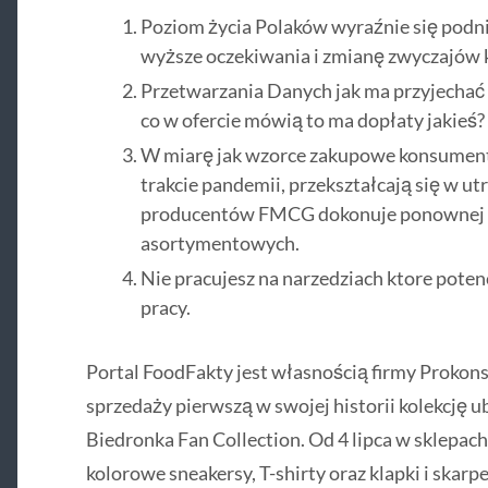
Poziom życia Polaków wyraźnie się podnió
wyższe oczekiwania i zmianę zwyczajów
Przetwarzania Danych jak ma przyjechać d
co w ofercie mówią to ma dopłaty jakieś?
W miarę jak wzorce zakupowe konsument
trakcie pandemii, przekształcają się w ut
producentów FMCG dokonuje ponownej o
asortymentowych.
Nie pracujesz na narzedziach ktore potenc
pracy.
Portal FoodFakty jest własnością firmy Proko
sprzedaży pierwszą w swojej historii kolekcję 
Biedronka Fan Collection. Od 4 lipca w sklepach
kolorowe sneakersy, T-shirty oraz klapki i skarp