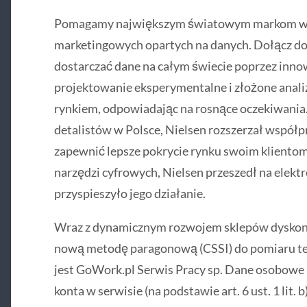
Pomagamy największym światowym markom w p
marketingowych opartych na danych. Dołącz do 
dostarczać dane na całym świecie poprzez inno
projektowanie eksperymentalne i złożone analiz
rynkiem, odpowiadając na rosnące oczekiwania
detalistów w Polsce, Nielsen rozszerzał współp
zapewnić lepsze pokrycie rynku swoim klientom
narzędzi cyfrowych, Nielsen przeszedł na elektr
przyspieszyło jego działanie.
Wraz z dynamicznym rozwojem sklepów dysko
nową metodę paragonową (CSSI) do pomiaru te
jest GoWork.pl Serwis Pracy sp. Dane osobowe
konta w serwisie (na podstawie art. 6 ust. 1 li