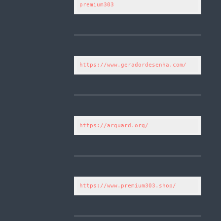
premium303
https://www.geradordesenha.com/
https://arguard.org/
https://www.premium303.shop/