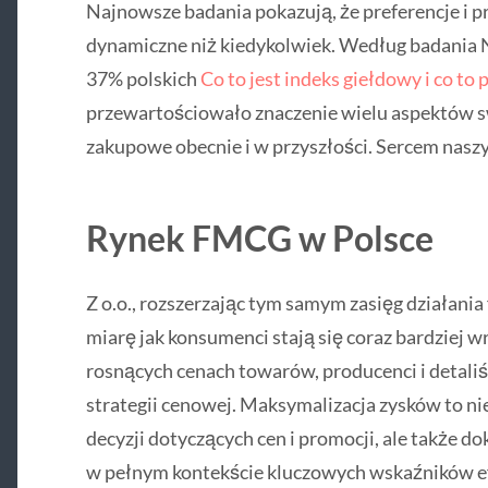
Najnowsze badania pokazują, że preferencje i 
dynamiczne niż kiedykolwiek. Według badania 
37% polskich
Co to jest indeks giełdowy i co to
przewartościowało znaczenie wielu aspektów s
zakupowe obecnie i w przyszłości. Sercem nasz
Rynek FMCG w Polsce
Z o.o., rozszerzając tym samym zasięg działania
miarę jak konsumenci stają się coraz bardziej wra
rosnących cenach towarów, producenci i detaliśc
strategii cenowej. Maksymalizacja zysków to n
decyzji dotyczących cen i promocji, ale także 
w pełnym kontekście kluczowych wskaźników e