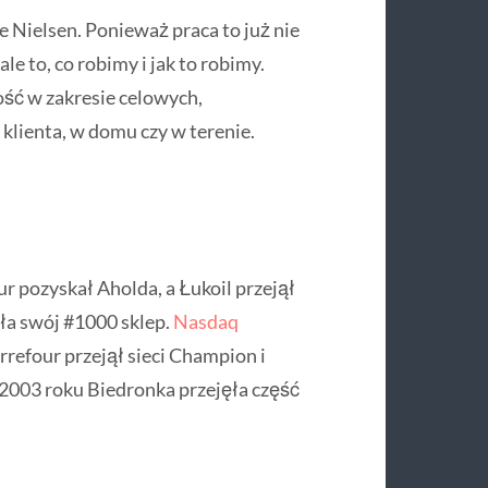
 Nielsen. Ponieważ praca to już nie
le to, co robimy i jak to robimy.
ość w zakresie celowych,
 klienta, w domu czy w terenie.
r pozyskał Aholda, a Łukoil przejął
ła swój #1000 sklep.
Nasdaq
refour przejął sieci Champion i
 2003 roku Biedronka przejęła część