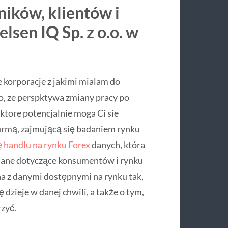
ików, klientów i
lsen IQ Sp. z o.o. w
e korporacje z jakimi mialam do
o, ze perspktywa zmiany pracy po
 ktore potencjalnie moga Ci sie
 firmą, zajmującą się badaniem rynku
ę handlu na rynku Forex
danych, która
 dane dotyczące konsumentów i rynku
a z danymi dostępnymi na rynku tak,
 dzieje w danej chwili, a także o tym,
rzyć.