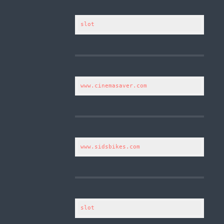
slot
www.cinemasaver.com
www.sidsbikes.com
slot