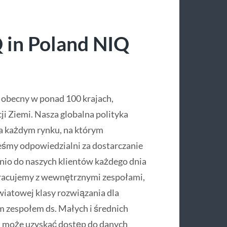
 in Poland​ NIQ
t obecny w ponad 100 krajach,
 Ziemi. Nasza globalna polityka
na każdym rynku, na którym
eśmy odpowiedzialni za dostarczanie
nio do naszych klientów każdego dnia
łpracujemy z wewnętrznymi zespołami,
wiatowej klasy rozwiązania dla
m zespołem ds. Małych i średnich
ma może uzyskać dostęp do danych