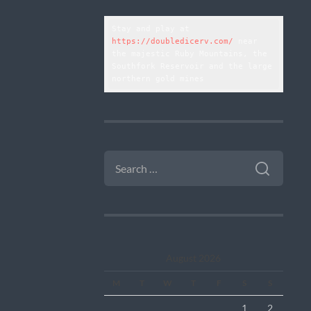
Stay and play at 
https://doubledicerv.com/
 near 
the majestic Ruby Mountains, the 
Southfork Reservoir and the large 
northern gold mines
SEARCH
FOR:
August 2026
M
T
W
T
F
S
S
1
2