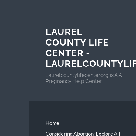
LAUREL
COUNTY LIFE
CENTER -
LAURELCOUNTYLI
Laurelcountylifecenter.org is A.A
Pregnancy Help Center
Home
Considering Abortion: Explore All