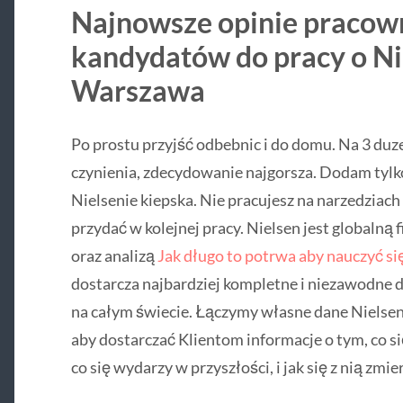
Najnowsze opinie pracown
kandydatów do pracy o Nie
Warszawa
Po prostu przyjść odbebnic i do domu. Na 3 duz
czynienia, zdecydowanie najgorsza. Dodam tylk
Nielsenie kiepska. Nie pracujesz na narzedziach
przydać w kolejnej pracy. Nielsen jest globalną
oraz analizą
Jak długo to potrwa aby nauczyć si
dostarcza najbardziej kompletne i niezawodne
na całym świecie. Łączymy własne dane Nielsen
aby dostarczać Klientom informacje o tym, co się
co się wydarzy w przyszłości, i jak się z nią zmie