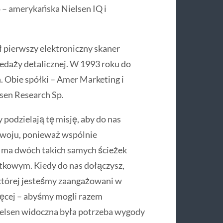
 – amerykańska Nielsen IQ i
ł pierwszy elektroniczny skaner
edaży detalicznej. W 1993 roku do
. Obie spółki – Amer Marketing i
sen Research Sp.
podzielają tę misję, aby do nas
zwoju, ponieważ wspólnie
e ma dwóch takich samych ścieżek
ątkowym. Kiedy do nas dołączysz,
której jesteśmy zaangażowani w
ęcej – abyśmy mogli razem
ielsen widoczna była potrzeba wygody