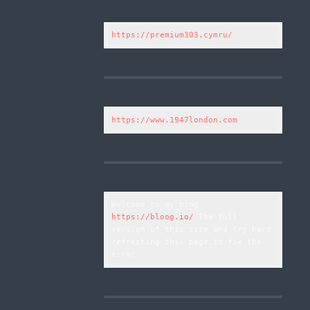
https://premium303.cymru/
https://www.1947london.com
Welcome to my blog 
https://bloog.io/
 The full 
version of this site and try hard 
refreshing this page to fix the 
error.