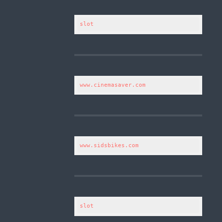
slot
www.cinemasaver.com
www.sidsbikes.com
slot