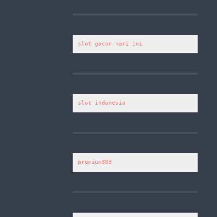
slot gacor hari ini
slot indonesia
premium303