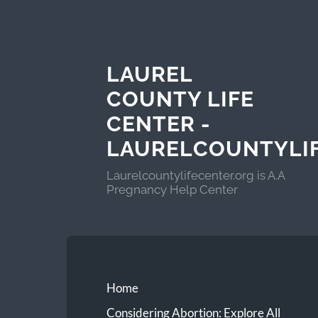
LAUREL
COUNTY LIFE
CENTER -
LAURELCOUNTYLI
Laurelcountylifecenter.org is A.A
Pregnancy Help Center
Home
Considering Abortion: Explore All