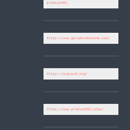
premium303
https://www.geradordesenha.com/
https://arguard.org/
https://www.premium303.shop/