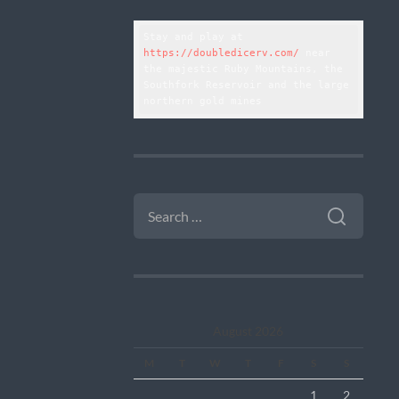
Stay and play at 
https://doubledicerv.com/
 near 
the majestic Ruby Mountains, the 
Southfork Reservoir and the large 
northern gold mines
SEARCH
FOR:
August 2026
M
T
W
T
F
S
S
1
2