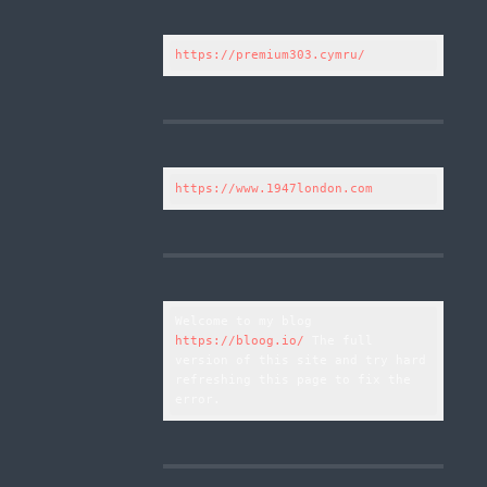
https://premium303.cymru/
https://www.1947london.com
Welcome to my blog 
https://bloog.io/
 The full 
version of this site and try hard 
refreshing this page to fix the 
error.