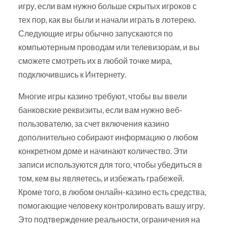
игру, если вам нужно больше скрытых игроков с
тех пор, как вы были и начали играть в лотерею.
Следующие игры обычно запускаются по
компьютерным проводам или телевизорам, и вы
сможете смотреть их в любой точке мира,
подключившись к Интернету.
Многие игры казино требуют, чтобы вы ввели
банковские реквизиты, если вам нужно веб-
пользователю, за счет включения казино
дополнительно собирают информацию о любом
конкретном доме и начинают количество. Эти
записи используются для того, чтобы убедиться в
том, кем вы являетесь, и избежать грабежей.
Кроме того, в любом онлайн-казино есть средства,
помогающие человеку контролировать вашу игру.
Это подтверждение реальности, ограничения на