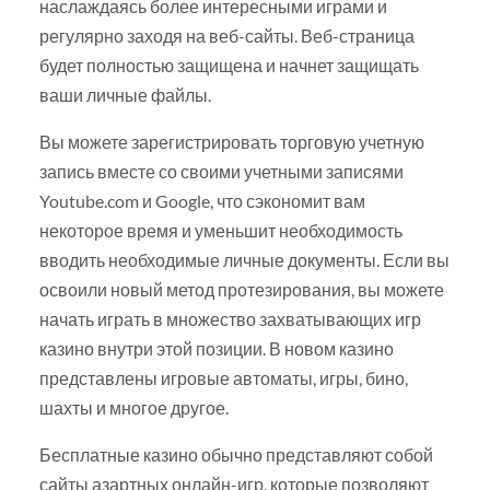
наслаждаясь более интересными играми и
регулярно заходя на веб-сайты. Веб-страница
будет полностью защищена и начнет защищать
ваши личные файлы.
Вы можете зарегистрировать торговую учетную
запись вместе со своими учетными записями
Youtube.com и Google, что сэкономит вам
некоторое время и уменьшит необходимость
вводить необходимые личные документы. Если вы
освоили новый метод протезирования, вы можете
начать играть в множество захватывающих игр
казино внутри этой позиции. В новом казино
представлены игровые автоматы, игры, бино,
шахты и многое другое.
Бесплатные казино обычно представляют собой
сайты азартных онлайн-игр, которые позволяют