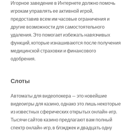
Игорное заведение в Интернете должно помочь
игрокам управлять ее активной игрой,
предоставив всем им часовые ограничения и
другие возможности для самостоятельного
удаления. Это помогает избежать навязчивых
функций, которые изнашиваются после получения
медицинской страховки и финансового
одобрения.
Слоты
Автоматы для видеопокера — это новейшие
видеоигры для казино, однако это лишь некоторые
из известных сферических открытых онлайн-игр.
Тысячи сайтов казино предлагают вам полный
спектр онлайн-игр, в блэкджек и двадцать одну