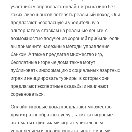
участникам опробовать онлайн-игры казино без
каких-либо шансов потерять реальный доход. Они
предлагают безопасную и убедительную
альтернативу ставкам на реальные деньги, с
возможностью получения хорошей прибыли, если
вы примените надежные методы управления
банком. А также предлагая множество игр,
бесплатные игорные дома также могут
публиковать информацию о социальных азартных
играх и инициировать турниры, в которых они
предлагают экспертные свадьбы и начинают
соревноваться.
Онлайн-игровые дома предлагают множество
других разнообразных услуг, таких как игровые
автоматы с фильмами, игры с уникальным
управлением и онлайн-игры казино с живыми