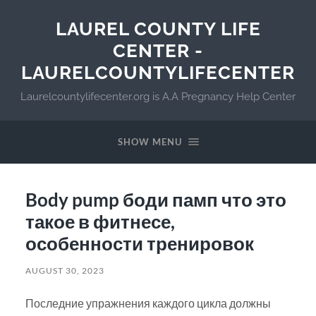
LAUREL COUNTY LIFE
CENTER -
LAURELCOUNTYLIFECENTER
Laurelcountylifecenter.org is A.A Pregnancy Help Center
SHOW MENU
Body pump боди памп что это
такое в фитнесе,
особенности тренировок
AUGUST 30, 2023
Последние упражнения каждого цикла должны