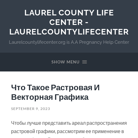
LAUREL COUNTY LIFE
CENTER -
LAURELCOUNTYLIFECENTER
Laurelcountylifecenter.org is A.A Pregnancy Help Center
SHOW MENU
Что Такое Растровая И
Векторная Графика
SEPTEMBER 9, 2023
Чтобы лучше представить ареал распространения
растровой графики, рассмотрим ее применение в