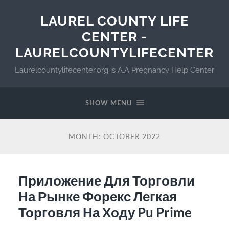
LAUREL COUNTY LIFE
CENTER -
LAURELCOUNTYLIFECENTER
Laurelcountylifecenter.org is A.A Pregnancy Help Center
SHOW MENU
MONTH:
OCTOBER 2022
Приложение Для Торговли
На Рынке Форекс Легкая
Торговля На Ходу Pu Prime