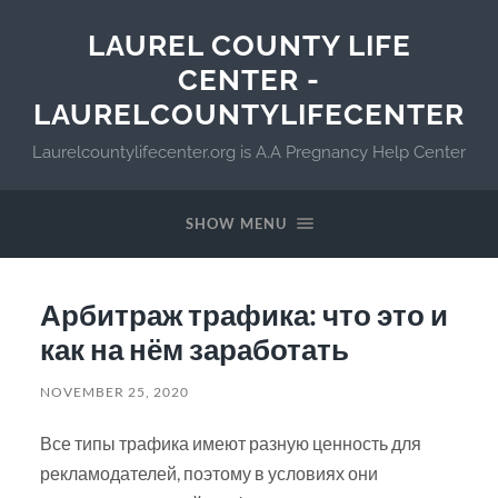
LAUREL COUNTY LIFE
CENTER -
LAURELCOUNTYLIFECENTER
Laurelcountylifecenter.org is A.A Pregnancy Help Center
SHOW MENU
Арбитраж трафика: что это и
как на нём заработать
NOVEMBER 25, 2020
Все типы трафика имеют разную ценность для
рекламодателей, поэтому в условиях они