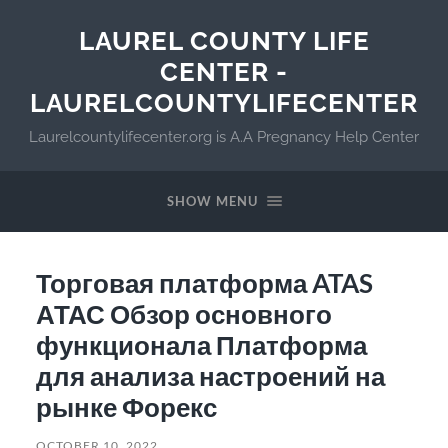
LAUREL COUNTY LIFE
CENTER -
LAURELCOUNTYLIFECENTER
Laurelcountylifecenter.org is A.A Pregnancy Help Center
SHOW MENU
Торговая платформа ATAS
АТАС Обзор основного
функционала Платформа
для анализа настроений на
рынке Форекс
OCTOBER 10, 2022