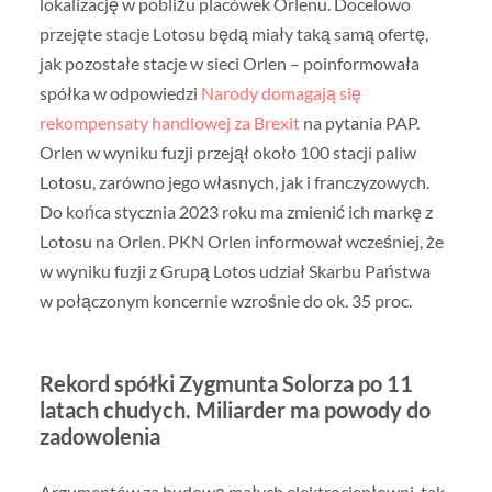
lokalizację w pobliżu placówek Orlenu. Docelowo
przejęte stacje Lotosu będą miały taką samą ofertę,
jak pozostałe stacje w sieci Orlen – poinformowała
spółka w odpowiedzi
Narody domagają się
rekompensaty handlowej za Brexit
na pytania PAP.
Orlen w wyniku fuzji przejął około 100 stacji paliw
Lotosu, zarówno jego własnych, jak i franczyzowych.
Do końca stycznia 2023 roku ma zmienić ich markę z
Lotosu na Orlen. PKN Orlen informował wcześniej, że
w wyniku fuzji z Grupą Lotos udział Skarbu Państwa
w połączonym koncernie wzrośnie do ok. 35 proc.
Rekord spółki Zygmunta Solorza po 11
latach chudych. Miliarder ma powody do
zadowolenia
Argumentów za budową małych elektrociepłowni, tak