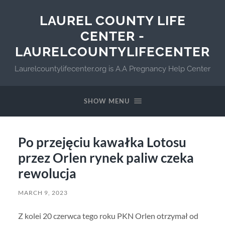
LAUREL COUNTY LIFE
CENTER -
LAURELCOUNTYLIFECENTER
Laurelcountylifecenter.org is A.A Pregnancy Help Center
SHOW MENU
Po przejęciu kawałka Lotosu
przez Orlen rynek paliw czeka
rewolucja
MARCH 9, 2023
Z kolei 20 czerwca tego roku PKN Orlen otrzymał od