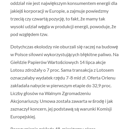
oddział nie jest największym konsumentem energii dla
jakiejś korporacji w Europie, a zajmuje powiedzmy
trzecią czy czwartą pozycję, to fakt, że mamy tak
wysoki udział węgla w produkcji energii, powoduje, że
pod względem tzw.
Dotychczas ekolodzy nie oburzali się raczej na budowę
w Polsce siłowni wykorzystujących błękitne paliwo. Na
Giełdzie Papierów Wartościowych 14 lipca akcje
Lotosu zdrożały o 7 proc. Sama transakcja z Lotosem
oznaczałaby wydatek rzędu 7-8 mld zł. Oferta Orlenu
zakładała nabycie w pierwszym etapie do 32,9 proc.
Liczby głosów na Walnym Zgromadzeniu
Akcjonariuszy. Umowa została zawarta w środę i jak
zaznaczył koncern, jej podstawą są warunki Komisji
Europejskiej.
Porozumienie zakłada 48-miesięczny okres