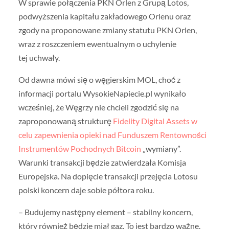
W sprawie połączenia PKN Orlen z Grupą Lotos,
podwyższenia kapitału zakładowego Orlenu oraz
zgody na proponowane zmiany statutu PKN Orlen,
wraz z roszczeniem ewentualnym o uchylenie
tej uchwały.
Od dawna mówi się o węgierskim MOL, choć z
informacji portalu WysokieNapiecie.pl wynikało
wcześniej, że Węgrzy nie chcieli zgodzić się na
zaproponowaną strukturę
Fidelity Digital Assets w
celu zapewnienia opieki nad Funduszem Rentowności
Instrumentów Pochodnych Bitcoin
„wymiany”.
Warunki transakcji będzie zatwierdzała Komisja
Europejska. Na dopięcie transakcji przejęcia Lotosu
polski koncern daje sobie półtora roku.
– Budujemy następny element – stabilny koncern,
który również będzie miał gaz. To jest bardzo ważne,