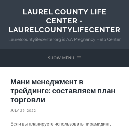
LAUREL COUNTY LIFE
CENTER -
LAURELCOUNTYLIFECENTER
Laurelcountylifecenter.org is A.A Pregnancy Help Center
SHOW MENU
Мани менеджмент в
трейдинге: составляем план
торговли
JULY 29, 2022
Если вы планируете использовать пирамидинг,