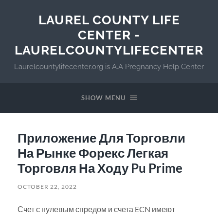
LAUREL COUNTY LIFE
CENTER -
LAURELCOUNTYLIFECENTER
Laurelcountylifecenter.org is A.A Pregnancy Help Center
SHOW MENU
Приложение Для Торговли
На Рынке Форекс Легкая
Торговля На Ходу Pu Prime
OCTOBER 22, 2022
Счет с нулевым спредом и счета ECN имеют