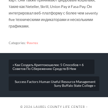
такие как Neteller, Skrill, Union Pay и Fasa Pay. Он
интегрировал веб-платформу с более чем seventy
five техническими индикаторами и несколькими
графиками.
Categories:
Финтех
« Как Создать Криптокошелек: 5 Способов + 6
Советов По Сбережению Средств В Нем
Success Factors Human Useful Resource Management
Suny Buffalo State College »
© 2026
LAUREL COUNTY LIFE CENTER –