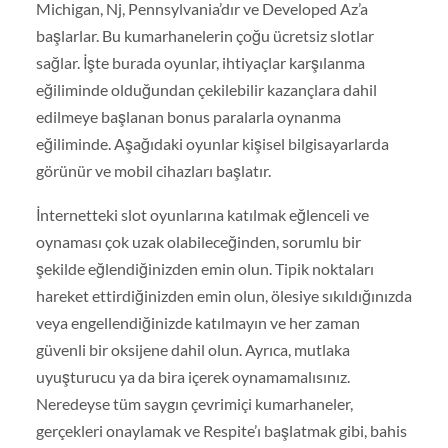
Michigan, Nj, Pennsylvania’dır ve Developed Az’a
başlarlar. Bu kumarhanelerin çoğu ücretsiz slotlar
sağlar. İşte burada oyunlar, ihtiyaçlar karşılanma
eğiliminde olduğundan çekilebilir kazançlara dahil
edilmeye başlanan bonus paralarla oynanma
eğiliminde. Aşağıdaki oyunlar kişisel bilgisayarlarda
görünür ve mobil cihazları başlatır.
İnternetteki slot oyunlarına katılmak eğlenceli ve
oynaması çok uzak olabileceğinden, sorumlu bir
şekilde eğlendiğinizden emin olun. Tipik noktaları
hareket ettirdiğinizden emin olun, ölesiye sıkıldığınızda
veya engellendiğinizde katılmayın ve her zaman
güvenli bir oksijene dahil olun. Ayrıca, mutlaka
uyuşturucu ya da bira içerek oynamamalısınız.
Neredeyse tüm saygın çevrimiçi kumarhaneler,
gerçekleri onaylamak ve Respite’ı başlatmak gibi, bahis