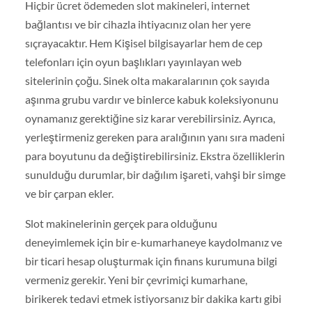
Hiçbir ücret ödemeden slot makineleri, internet
bağlantısı ve bir cihazla ihtiyacınız olan her yere
sıçrayacaktır. Hem Kişisel bilgisayarlar hem de cep
telefonları için oyun başlıkları yayınlayan web
sitelerinin çoğu. Sinek olta makaralarının çok sayıda
aşınma grubu vardır ve binlerce kabuk koleksiyonunu
oynamanız gerektiğine siz karar verebilirsiniz. Ayrıca,
yerleştirmeniz gereken para aralığının yanı sıra madeni
para boyutunu da değiştirebilirsiniz. Ekstra özelliklerin
sunulduğu durumlar, bir dağılım işareti, vahşi bir simge
ve bir çarpan ekler.
Slot makinelerinin gerçek para olduğunu
deneyimlemek için bir e-kumarhaneye kaydolmanız ve
bir ticari hesap oluşturmak için finans kurumuna bilgi
vermeniz gerekir. Yeni bir çevrimiçi kumarhane,
birikerek tedavi etmek istiyorsanız bir dakika kartı gibi