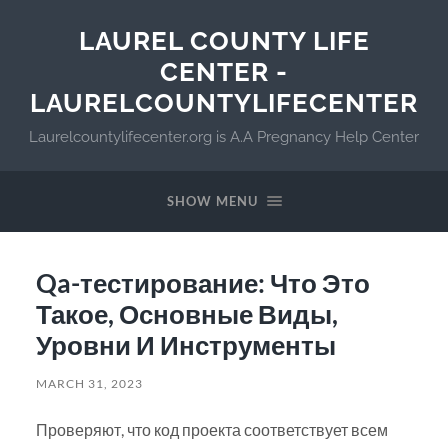
LAUREL COUNTY LIFE
CENTER -
LAURELCOUNTYLIFECENTER
Laurelcountylifecenter.org is A.A Pregnancy Help Center
SHOW MENU
Qa-тестирование: Что Это
Такое, Основные Виды,
Уровни И Инструменты
MARCH 31, 2023
Проверяют, что код проекта соответствует всем