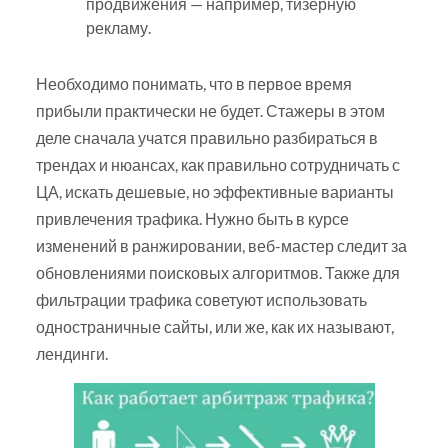
продвижения — например, тизерную
рекламу.
Необходимо понимать, что в первое время
прибыли практически не будет. Стажеры в этом
деле сначала учатся правильно разбираться в
трендах и нюансах, как правильно сотрудничать с
ЦА, искать дешевые, но эффективные варианты
привлечения трафика. Нужно быть в курсе
изменений в ранжировании, веб-мастер следит за
обновлениями поисковых алгоритмов. Также для
фильтрации трафика советуют использовать
одностраничные сайты, или же, как их называют,
лендинги.