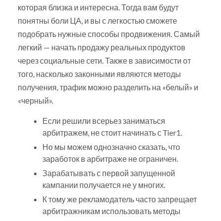
которая близка и интересна. Тогда вам будут
понятны боли ЦА, и вы с легкостью сможете
подобрать нужные способы продвижения. Самый
легкий — начать продажу реальных продуктов
через социальные сети. Также в зависимости от
того, насколько законными являются методы
получения, трафик можно разделить на «белый» и
«черный».
Если решили всерьез заниматься
арбитражем, не стоит начинать с Tier1.
Но мы можем однозначно сказать, что
заработок в арбитраже не ограничен.
Зарабатывать с первой запущенной
кампании получается не у многих.
К тому же рекламодатель часто запрещает
арбитражникам использовать методы