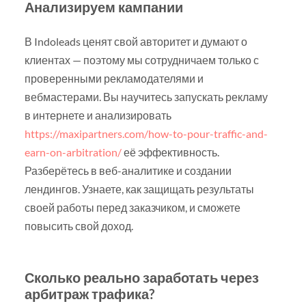
Анализируем кампании
В Indoleads ценят свой авторитет и думают о
клиентах — поэтому мы сотрудничаем только с
проверенными рекламодателями и
вебмастерами. Вы научитесь запускать рекламу
в интернете и анализировать
https://maxipartners.com/how-to-pour-traffic-and-
earn-on-arbitration/
её эффективность.
Разберётесь в веб-аналитике и создании
лендингов. Узнаете, как защищать результаты
своей работы перед заказчиком, и сможете
повысить свой доход.
Сколько реально заработать через
арбитраж трафика?