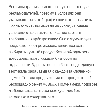
Все типы трафика имеют разную ценность для
рекламодателей, поэтому в условиях они
указывают, за какой трафик они готовы платить.
После того как вы нажали на кнопку «Полные
условия», открываются описание карты и
требования к арбитражнику. Она аккумулирует
предложения от рекламодателей, позволяя
выбирать нужный продукт без необходимости
договариваться с каждым бизнесом по
отдельности. Здесь можно выбрать подходящую
вертикаль, зарабатывая с каждой заключенной
сделки. Тот вид продвижения товаров, который
беспощадно режет AdBlock. Полунамеки, подогрев
любопытства, контраст между апломбом
заголовка и содержанием.
Через WeChat можно лить на офферы