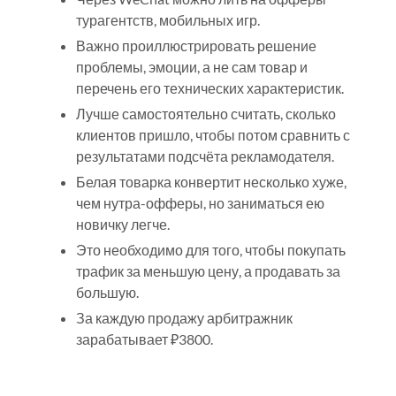
турагентств, мобильных игр.
Важно проиллюстрировать решение
проблемы, эмоции, а не сам товар и
перечень его технических характеристик.
Лучше самостоятельно считать, сколько
клиентов пришло, чтобы потом сравнить с
результатами подсчёта рекламодателя.
Белая товарка конвертит несколько хуже,
чем нутра-офферы, но заниматься ею
новичку легче.
Это необходимо для того, чтобы покупать
трафик за меньшую цену, а продавать за
большую.
За каждую продажу арбитражник
зарабатывает ₽3800.