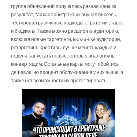
группе объявлений получалась разная цена за
результат, так как арбитражник обучал пиксель,
тестировал различные подходы, стратегии ставок
и бюджеты. Также можно расширить аудиторию,
включая новые таргетинги, look-a-like аудитории,
ретаргетинг. Креативы лучше менять каждые 2
недели, запускать новые, которые аналогичны
конвертящим. Остальные карты могут обойтись
дешевле, но процент обслуживания у них выше, а
также нет возможности их протестировать.