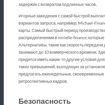
задержек с возвратом подлинных часов.
Игорные заведения с самой быстрой выплат
вариантов запроса, например, Michael-Fina
карты. Самый быстрый период производства
распределениями в mirielle-finance, котор
Альтернативы, такие как скорость передачи
занимают до 10 коммерческого времени. Зде
придется иметь какие-то другие условия дл
таких превышений, выходящих за установле
предлагать еженедельные, своевременные
ретроспективных кадров.
Безопасность