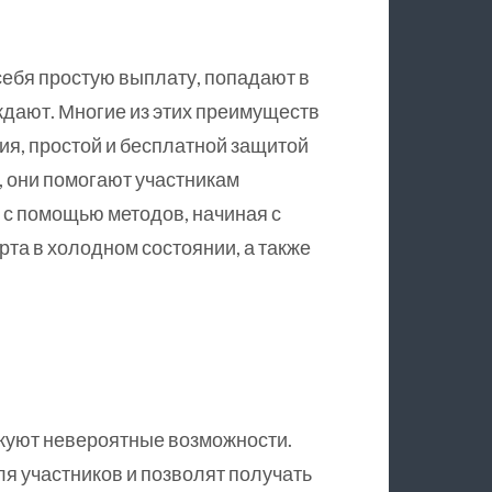
себя простую выплату, попадают в
ждают. Многие из этих преимуществ
я, простой и бесплатной защитой
, они помогают участникам
с помощью методов, начиная с
рта в холодном состоянии, а также
куют невероятные возможности.
я участников и позволят получать