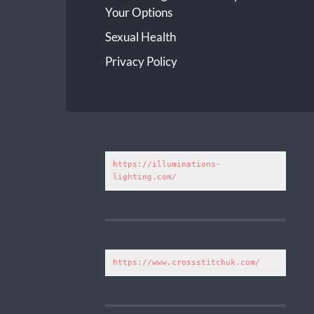
Your Options
Sexual Health
Privacy Policy
https://illuminations-
lighting.com/
https://www.crossstitchuk.com/ 