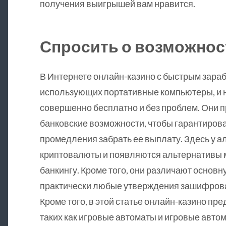
получения выигрышей вам нравится.
Спросить о возможнос
В Интернете онлайн-казино с быстрым зараб
использующих портативные компьютеры, и н
совершенно бесплатно и без проблем. Они 
банковские возможности, чтобы гарантироват
промедления забрать ее выплату. Здесь у а
криптовалюты и появляются альтернативы 
банкингу. Кроме того, они различают основн
практически любые утверждения зашифрова
Кроме того, в этой статье онлайн-казино пр
таких как игровые автоматы и игровые авто