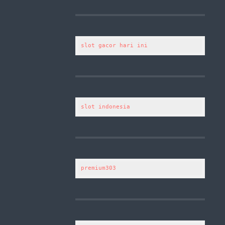
slot gacor hari ini
slot indonesia
premium303