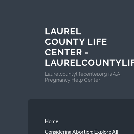
LAUREL
COUNTY LIFE
CENTER -
LAURELCOUNTYLI
Laurelcountylifecenter.org is A.A
Pregnancy Help Center
Home
Considering Abortion: Explore All