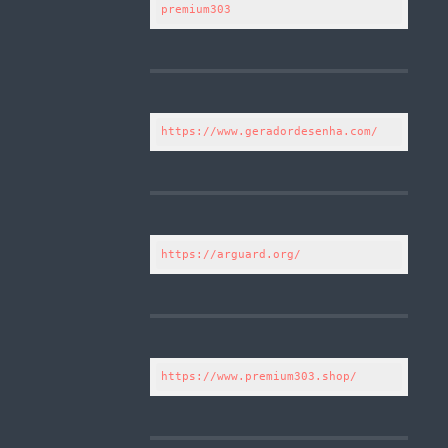
premium303
https://www.geradordesenha.com/
https://arguard.org/
https://www.premium303.shop/