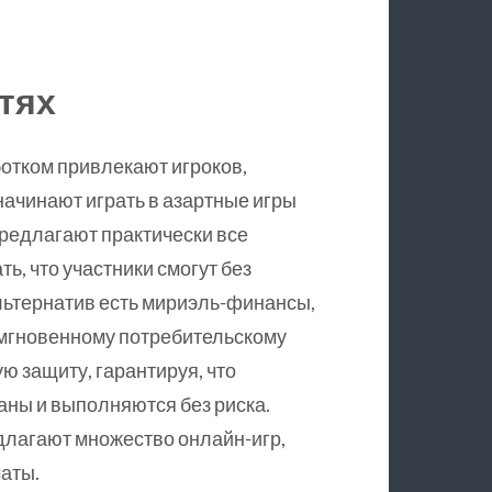
тях
отком привлекают игроков,
ачинают играть в азартные игры
предлагают практически все
ь, что участники смогут без
льтернатив есть мириэль-финансы,
мгновенному потребительскому
ую защиту, гарантируя, что
ны и выполняются без риска.
едлагают множество онлайн-игр,
маты.