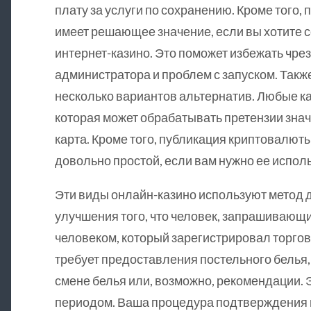
плату за услуги по сохранению. Кроме того,
имеет решающее значение, если вы хотите с
интернет-казино. Это поможет избежать чр
администратора и проблем с запуском. Так
несколько вариантов альтернатив. Любые к
которая может обрабатывать претензии зна
карта. Кроме того, публикация криптовалюты
довольно простой, если вам нужно ее испол
Эти виды онлайн-казино используют метод 
улучшения того, что человек, запрашивающи
человеком, который зарегистрировал торгов
требует предоставления постельного белья,
смене белья или, возможно, рекомендации. Э
периодом. Ваша процедура подтверждения 