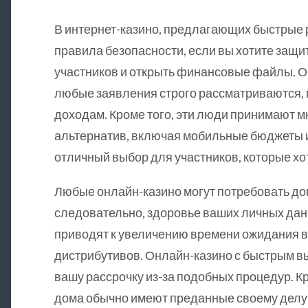
В интернет-казино, предлагающих быстрые 
правила безопасности, если вы хотите защи
участников и открыть финансовые файлы. Он
любые заявления строго рассматриваются, 
доходам. Кроме того, эти люди принимают 
альтернатив, включая мобильные бюджеты и 
отличный выбор для участников, которые хотя
Любые онлайн-казино могут потребовать д
следовательно, здоровье ваших личных да
приводят к увеличению времени ожидания в
дистрибутивов. Онлайн-казино с быстрым в
вашу рассрочку из-за подобных процедур. Кр
дома обычно имеют преданные своему делу