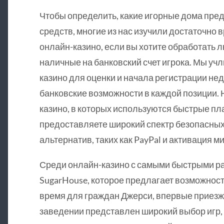
Чтобы определить, какие игорные дома пр
средств, многие из нас изучили достаточно 
онлайн-казино, если вы хотите обработать 
наличные на банковский счет игрока. Мы уч
казино для оценки и начала регистрации нед
банковские возможности в каждой позиции.
казино, в которых используются быстрые пл
предоставляете широкий спектр безопасных
альтернатив, таких как PayPal и активация м
Среди онлайн-казино с самыми быстрыми р
SugarHouse, которое предлагает возможность
время для граждан Джерси, впервые приезж
заведении представлен широкий выбор игр, 