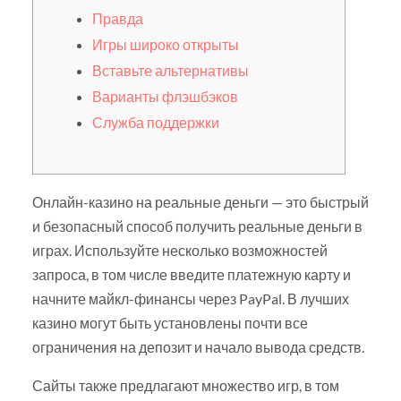
Правда
Игры широко открыты
Вставьте альтернативы
Варианты флэшбэков
Служба поддержки
Онлайн-казино на реальные деньги — это быстрый
и безопасный способ получить реальные деньги в
играх. Используйте несколько возможностей
запроса, в том числе введите платежную карту и
начните майкл-финансы через PayPal. В лучших
казино могут быть установлены почти все
ограничения на депозит и начало вывода средств.
Сайты также предлагают множество игр, в том