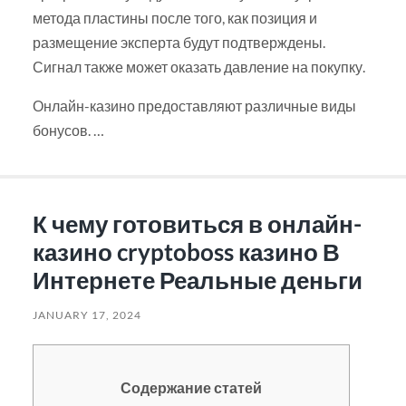
метода пластины после того, как позиция и
размещение эксперта будут подтверждены.
Сигнал также может оказать давление на покупку.
Онлайн-казино предоставляют различные виды
бонусов. …
К чему готовиться в онлайн-
казино cryptoboss казино В
Интернете Реальные деньги
JANUARY 17, 2024
Содержание статей