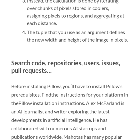
Instead, the calculation is done by iterating
over chunks of pixels stored in coolers,
assigning pixels to regions, and aggregating at
each distance.
The tuple that you use as an argument defines
the new width and height of the image in pixels.
Search code, repositories, users, issues,
pull requests…
Before installing Pillow, you’ll have to install Pillow’s
prerequisites. Findthe instructions for your platform in
thePillow installation instructions. Alex McFarland is
an AI journalist and writer exploring the latest
developments in artificial intelligence. He has
collaborated with numerous AI startups and
publications worldwide. Mahotas has many popular