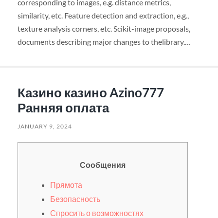
corresponding to images, e.g. distance metrics,
similarity, etc. Feature detection and extraction, e.g.,
texture analysis corners, etc. Scikit-image proposals,
documents describing major changes to thelibrary.…
Казино казино Azino777
Ранняя оплата
JANUARY 9, 2024
Сообщения
Прямота
Безопасность
Спросить о возможностях