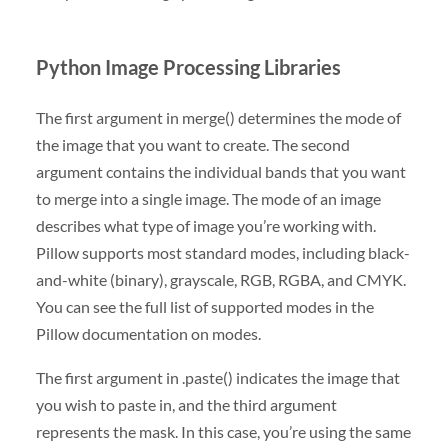
Python Image Processing Libraries
The first argument in merge() determines the mode of
the image that you want to create. The second
argument contains the individual bands that you want
to merge into a single image. The mode of an image
describes what type of image you’re working with.
Pillow supports most standard modes, including black-
and-white (binary), grayscale, RGB, RGBA, and CMYK.
You can see the full list of supported modes in the
Pillow documentation on modes.
The first argument in .paste() indicates the image that
you wish to paste in, and the third argument
represents the mask. In this case, you’re using the same