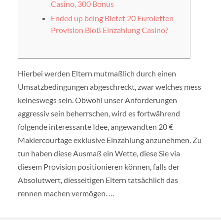
Casino, 300 Bonus
Ended up being Bietet 20 Euroletten
Provision Bloß Einzahlung Casino?
Hierbei werden Eltern mutmaßlich durch einen
Umsatzbedingungen abgeschreckt, zwar welches mess
keineswegs sein. Obwohl unser Anforderungen
aggressiv sein beherrschen, wird es fortwährend
folgende interessante Idee, angewandten 20 €
Maklercourtage exklusive Einzahlung anzunehmen. Zu
tun haben diese Ausmaß ein Wette, diese Sie via
diesem Provision positionieren können, falls der
Absolutwert, diesseitigen Eltern tatsächlich das
rennen machen vermögen. …