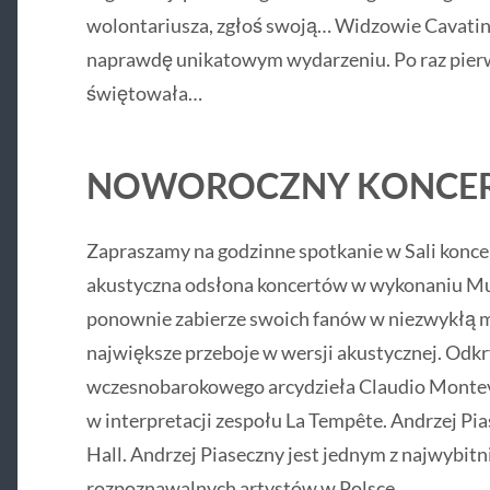
wolontariusza, zgłoś swoją… Widzowie Cavatina
naprawdę unikatowym wydarzeniu. Po raz pier
świętowała…
NOWOROCZNY KONCER
Zapraszamy na godzinne spotkanie w Sali koncer
akustyczna odsłona koncertów w wykonaniu Muńk
ponownie zabierze swoich fanów w niezwykłą m
największe przeboje w wersji akustycznej. Odkr
wczesnobarokowego arcydzieła Claudio Monteve
w interpretacji zespołu La Tempête. Andrzej Pi
Hall. Andrzej Piaseczny jest jednym z najwybitni
rozpoznawalnych artystów w Polsce.