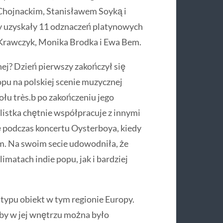
hojnackim, Stanisławem Soyką i
y uzyskały 11 odznaczeń platynowych
of Krawczyk, Monika Brodka i Ewa Bem.
nej? Dzień pierwszy zakończył się
pu na polskiej scenie muzycznej
ołu très.b po zakończeniu jego
listka chętnie współpracuje z innymi
ę podczas koncertu Oysterboya, kiedy
m. Na swoim secie udowodniła, że
imatach indie popu, jak i bardziej
 typu obiekt w tym regionie Europy.
by w jej wnętrzu można było