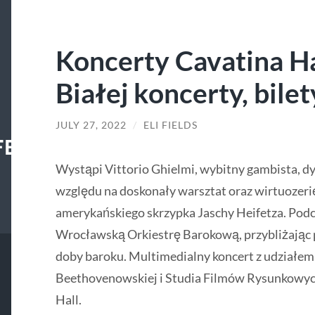
Koncerty Cavatina Ha
Białej koncerty, bilet
JULY 27, 2022
/
ELI FIELDS
FECENTER
Wystąpi Vittorio Ghielmi, wybitny gambista, dy
względu na doskonały warsztat oraz wirtuozer
amerykańskiego skrzypka Jaschy Heifetza. Pod
Wrocławską Orkiestrę Barokową, przybliżając p
doby baroku. Multimedialny koncert z udziałem
Beethovenowskiej i Studia Filmów Rysunkowych
Hall.