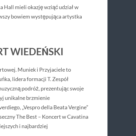
 Hall mieli okazję wziąć udział w
wszy bowiem występująca artystka
T WIEDEŃSKI
towej. Muniek i Przyjaciele to
a, lidera formacji T. Zespół
uzyczną podróż, prezentując swoje
yj unikalne brzmienie
rdiego, „Vespro della Beata Vergine”
aseczny The Best – Koncert w Cavatina
ejszych i najbardziej