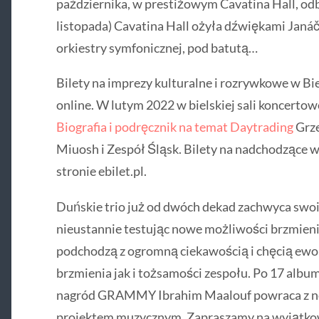
października, w prestiżowym Cavatina Hall, od
listopada) Cavatina Hall ożyła dźwiękami Janáč
orkiestry symfonicznej, pod batutą…
Bilety na imprezy kulturalne i rozrywkowe w Bie
online. W lutym 2022 w bielskiej sali koncerto
Biografia i podręcznik na temat Daytrading
Grze
Miuosh i Zespół Śląsk. Bilety na nadchodzące
stronie ebilet.pl.
Duńskie trio już od dwóch dekad zachwyca swo
nieustannie testując nowe możliwości brzmien
podchodzą z ogromną ciekawością i chęcią ewo
brzmienia jak i tożsamości zespołu. Po 17 albu
nagród GRAMMY Ibrahim Maalouf powraca z n
projektem muzycznym. Zapraszamy na wyjątkow