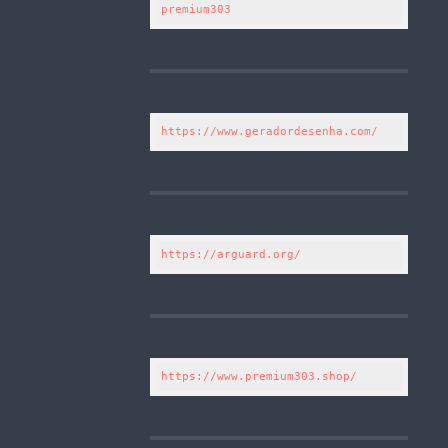
premium303
https://www.geradordesenha.com/
https://arguard.org/
https://www.premium303.shop/