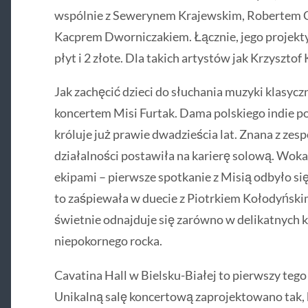
wspólnie z Sewerynem Krajewskim, Robertem C
Kacprem Dworniczakiem. Łącznie, jego projekt
płyt i 2 złote. Dla takich artystów jak Krzyszt
Jak zachęcić dzieci do słuchania muzyki klasycz
koncertem Misi Furtak. Dama polskiego indie po
króluje już prawie dwadzieścia lat. Znana z zesp
działalności postawiła na karierę solową. Woka
ekipami – pierwsze spotkanie z Misią odbyło si
to zaśpiewała w duecie z Piotrkiem Kołodyński
świetnie odnajduje się zarówno w delikatnych kl
niepokornego rocka.
Cavatina Hall w Bielsku-Białej to pierwszy tego
Unikalną salę koncertową zaprojektowano tak, 