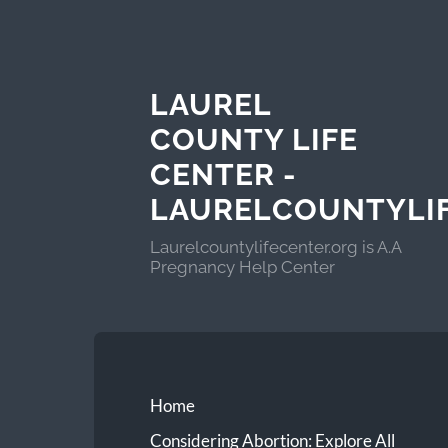
LAUREL
COUNTY LIFE
CENTER -
LAURELCOUNTYLI
Laurelcountylifecenter.org is A.A
Pregnancy Help Center
Home
Considering Abortion: Explore All