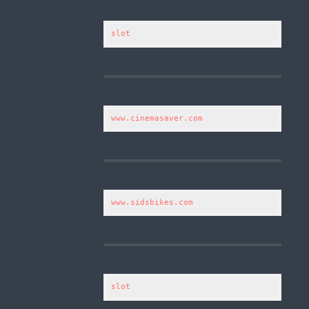
slot
www.cinemasaver.com
www.sidsbikes.com
slot