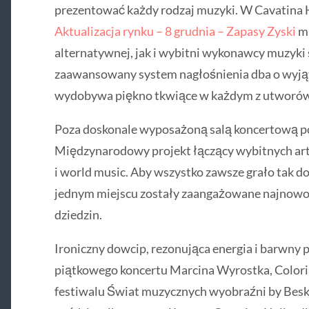
prezentować każdy rodzaj muzyki. W Cavatina H
Aktualizacja rynku – 8 grudnia – Zapasy Zyski
mu
alternatywnej, jak i wybitni wykonawcy muzyki
zaawansowany system nagłośnienia dba o wyją
wydobywa piękno tkwiące w każdym z utworów
Poza doskonale wyposażoną salą koncertową pos
Międzynarodowy projekt łączący wybitnych arty
i world music. Aby wszystko zawsze grało tak dob
jednym miejscu zostały zaangażowane najnowoc
dziedzin.
Ironiczny dowcip, rezonująca energia i barwny 
piątkowego koncertu Marcina Wyrostka, Colo
festiwalu Świat muzycznych wyobraźni by Beski