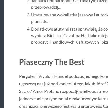
Janáček Philharmonic Ostrava tym razem
przeprowadzą…
Utytułowana wokalistka jazzowa i autork
pianistka.
Dodatkowe atuty miasta sprawiają, że c
wybiera Bielsko i Cavatina Hall jako mi
propozycji handlowych, usługowych i bi
Piaseczny The Best
Pergolesi, Vivaldi i Händel podczas jednego ko
ugoszczą nas już pod koniec lutego Jakub Józef
Sacro / Amor Profano rozpoczął wielkopostne o
jednocześnie przypomniał o zakończonym karnaw
organizacji pierwszego festiwalu gitarowego Ca