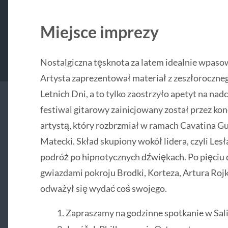
Miejsce imprezy
Nostalgiczna tęsknota za latem idealnie wpaso
Artysta zaprezentował materiał z zeszłoroczn
Letnich Dni, a to tylko zaostrzyło apetyt na na
festiwal gitarowy zainicjowany został przez ko
artystą, który rozbrzmiał w ramach Cavatina Guit
Matecki. Skład skupiony wokół lidera, czyli L
podróż po hipnotycznych dźwiękach. Po pięciu 
gwiazdami pokroju Brodki, Korteza, Artura Rojk
odważył się wydać coś swojego.
Zapraszamy na godzinne spotkanie w Sali