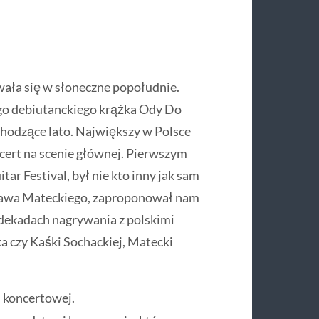
wała się w słoneczne popołudnie.
ego debiutanckiego krążka Ody Do
dchodzące lato. Największy w Polsce
ncert na scenie głównej. Pierwszym
ar Festival, był nie kto inny jak sam
esława Mateckiego, zaproponował nam
dekadach nagrywania z polskimi
a czy Kaśki Sochackiej, Matecki
 koncertowej.