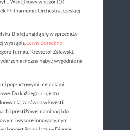
był… W piątkowy wieczór (10
ek Philharmonic Orchestra, czeskiej
lsku-Białej znajdą się w sprzedaży
wej wystąpią
Lewis Borselino-
gorz Turnau, Krzysztof Zalewski,
 wydarzenia można nabyć wygodnie na
imi pop-artowymi melodiami,
iowe. Do każdego projektu
luowania, zarówno w kwestii
mach i prestiżowej nominacji do
owym i wysoce innowacyjnym
y koncert ikony Jazzu – Dianne