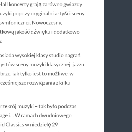
all koncerty grają zarówno gwiazdy
zyki pop czy oryginalni artyści sceny
 symfonicznej. Nowoczesny,
tkową jakość dźwięku i dodatkowo
.
iada wysokiej klasy studio nagrań.
stów sceny muzyki klasycznej, jazzu
rze, jak tylko jest to możliwe, w
ześniejsze rozwiązania z kilku
przekrój muzyki – tak było podczas
riage i… W ramach dwudniowego
d Classics w niedzielę 29