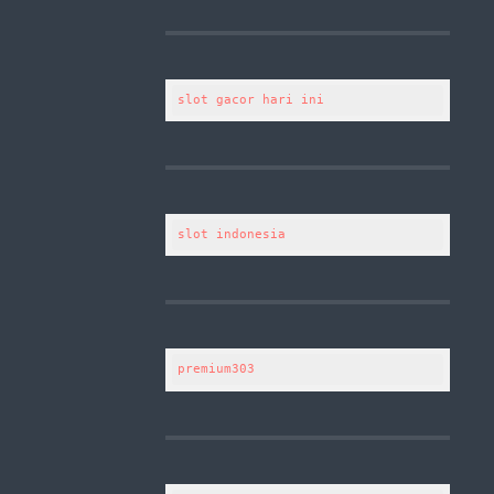
slot gacor hari ini
slot indonesia
premium303