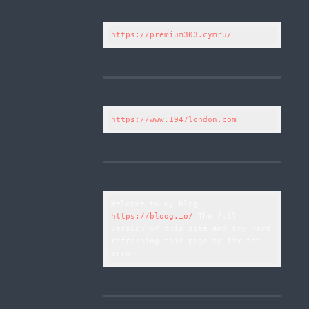
https://premium303.cymru/
https://www.1947london.com
Welcome to my blog 
https://bloog.io/
 The full 
version of this site and try hard 
refreshing this page to fix the 
error.