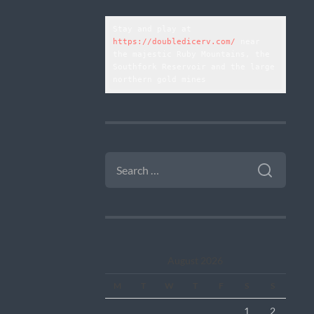
Stay and play at 
https://doubledicerv.com/
 near 
the majestic Ruby Mountains, the 
Southfork Reservoir and the large 
northern gold mines
SEARCH
FOR:
August 2026
M
T
W
T
F
S
S
1
2